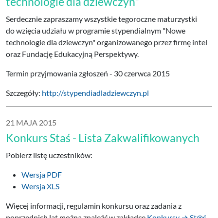
technologie dla dziewczyn"
Serdecznie zapraszamy wszystkie tegoroczne maturzystki
do wzięcia udziału w programie stypendialnym "Nowe
technologie dla dziewczyn" organizowanego przez firmę intel
oraz Fundację Edukacyjną Perspektywy.
Termin przyjmowania zgłoszeń - 30 czerwca 2015
Szczegóły:
http://stypendiadladziewczyn.pl
21 MAJA 2015
Konkurs Staś - Lista Zakwalifikowanych
Pobierz listę uczestników:
Wersja PDF
Wersja XLS
Więcej informacji, regulamin konkursu oraz zadania z
poprzednich lat można znaleźć w zakładce
Konkursy → St@ś
.