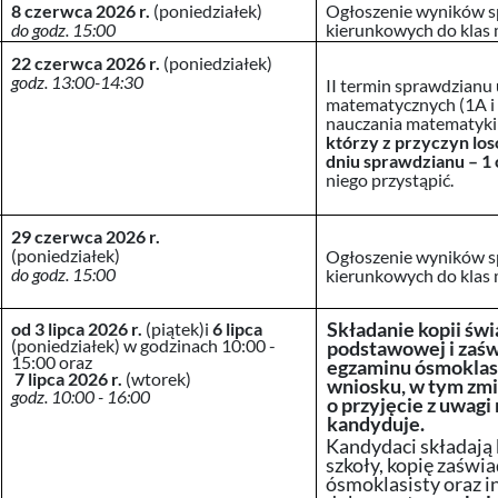
8 czerwca 2026 r.
(poniedziałek)
Ogłoszenie wyników s
do
godz. 15:00
kierunkowych do klas
22 czerwca 2026 r.
(poniedziałek)
godz. 13:00-14:30
II termin sprawdzianu
matematycznych (1A i
nauczania matematyk
którzy z przyczyn lo
dniu sprawdzianu – 1 
niego przystąpić.
29 czerwca 2026 r.
(poniedziałek)
Ogłoszenie wyników s
do godz. 15:00
kierunkowych do klas 
Składanie kopii św
od 3 lipca 2026 r.
(piątek)i
6 lipca
(poniedziałek) w godzinach 10:00 -
podstawowej i zaś
15:00 oraz
egzaminu ósmoklasi
7 lipca 2026 r.
(wtorek)
wniosku, w tym zm
godz. 10:00 - 16:00
o przyjęcie z uwagi
kandyduje.
Kandydaci składają
szkoły, kopię zaświ
ósmoklasisty oraz 