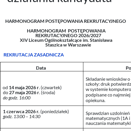
HARMONOGRAM POSTĘPOWANIA REKRUTACYJNEGO
HARMONOGRAM POSTĘPOWANIA
REKRUTACYJNEGO 2026/2027
XIV Liceum Ogólnokształcące im. Stanisława
Staszica w Warszawie
REKRUTACJA ZASADNICZA
Data
Po
Składanie wniosków o 
szkoły: druk potwierdz
od
14 maja 2026 r
. (czwartek)
w systemie komputero
do
27 maja 2026 r
. (środa)
podpisane co najmniej
do godz. 16:00
opiekuna.
1 czerwca 2026 r.
(poniedziałek)
Sprawdzian uzdolnień 
godz. 13:00 – 14:30
matematycznych (1A i
nauczania matematyki