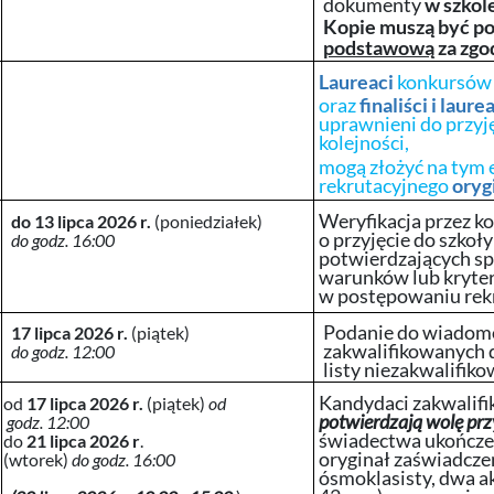
dokumenty
w szkol
Kopie muszą być p
podstawową
za zgo
Laureaci
konkursów
oraz
finaliści i laure
uprawnieni do przyję
kolejności,
mogą złożyć na tym 
rekrutacyjnego
oryg
Weryfikacja przez k
do 13 lipca 2026 r.
(poniedziałek)
o przyjęcie do szko
do godz. 16:00
potwierdzających sp
warunków lub kryte
w postępowaniu rek
Podanie do wiadomo
17 lipca 2026 r.
(piątek)
zakwalifikowanych d
do godz. 12:00
listy niezakwalifik
Kandydaci zakwalifik
od
17 lipca 2026 r.
(piątek)
od
potwierdzają wolę prz
godz. 12:00
świadectwa ukończe
do
21 lipca 2026 r
.
oryginał zaświadcze
(wtorek)
do godz. 16:00
ósmoklasisty, dwa ak