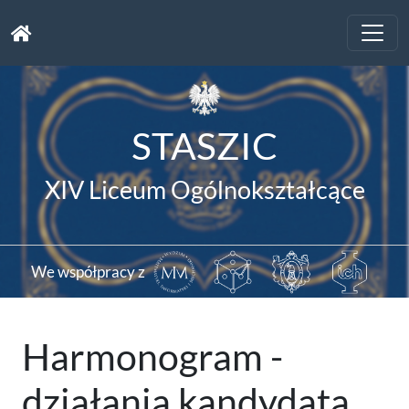
Toggle
naviga
STASZIC
XIV Liceum Ogólnokształcące
We współpracy z
Harmonogram -
działania kandydata