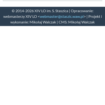
© 2014-2026 XIV LO im. S. Staszica | Opracowanie:
webmasterzy XIV LO <
webmaster@staszic.waw.pl
> | Projekt i
wykonanie: Mikołaj Walczak | CMS: Mikołaj Walczak