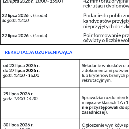
42 mm) oraz orygina
(20 lipca 2026 r. 10:00 - 15:00
)
rekrutacji dyplomów
Podanie do publiczn
22 lipca 2026 r.
(środa)
do
godz. 12:00
kandydatów przyjęt
nieprzyjętych do szk
Poinformowanie prze
22 lipca 2026 r.
(środa)
oświaty o liczbie wo
REKRUTACJA UZUPEŁNIAJĄCA
od 23
lipca 2026 r.
Składanie wniosków o pr
z dokumentami potwier
do
27 lipca 2026 r.
lub kryteriów branych
godz. 12:00 - 16.00
rekrutacyjnym.
29 lipca 2026 r.
Sprawdzian uzdolnień 
godz. 13:00-14:30
miejsca w klasach 1A i 
nie przystępowali do s
zasadniczej)
.
30 lipca 2026 r.
Ogłoszenie wyników sp