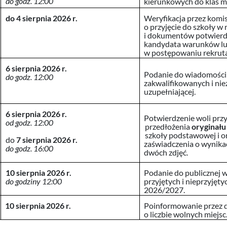
do
godz. 12:00
kierunkowych do klas 
do 4 sierpnia 2026 r.
Weryfikacja przez komi
o przyjęcie do szkoły w 
i dokumentów potwierdz
kandydata warunków lu
w postępowaniu rekrut
6 sierpnia 2026 r.
Podanie do wiadomości
do godz. 12:00
zakwalifikowanych i nie
uzupełniającej.
6 sierpnia 2026 r.
Potwierdzenie woli przy
od godz. 12:00
przedłożenia
oryginał
szkoły podstawowej i o
do
7 sierpnia 2026
r.
zaświadczenia o wynika
do
godz. 16:00
dwóch zdjęć.
10 sierpnia 2026 r.
Podanie do publicznej 
do godziny 12:00
przyjętych i nieprzyjęty
2026/2027.
10 sierpnia 2026 r.
Poinformowanie przez d
o liczbie wolnych miejsc