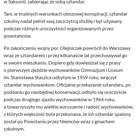
w Saksonii, zabierając ze sobą sztandar.
Tam, w trudnych warunkach obozowej konspiracji, sztandar
szkolny nadal pełnił swą zaszczytną służbę i był używany
podczas różnych uroczystości organizowanych przez
powstańców.
Po zakończeniu wojny por. Olejniczak powrócił do Warszawy
wraz ze sztandarem i przez kilkanaście lat przechowywał go
w swoim mieszkaniu. Dopiero gdy dowiedział się z prasy
o pierwszym zjeździe wychowanków Gimnazjum i Liceum
im. Stanisława Staszica odbytym w 1959 roku, wręczył
sztandar wychowankom. Oficjalne przekazanie sztandaru, po
poddaniu go niezbędnej konserwacji, odbyło się uroczyście
podczas drugiego zjazdu wychowanków w 1964 roku,
a towarzyszyło mu wielkie wzruszenie i radość wychowanków,
z których większość była przekonana, że ich sztandar spalony
został po Powstaniu przez Niemców wraz z gmachem
szkolnym.