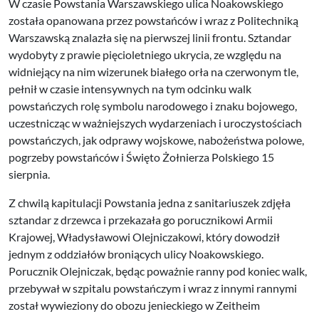
W czasie Powstania Warszawskiego ulica Noakowskiego
została opanowana przez powstańców i wraz z Politechniką
Warszawską znalazła się na pierwszej linii frontu. Sztandar
wydobyty z prawie pięcioletniego ukrycia, ze względu na
widniejący na nim wizerunek białego orła na czerwonym tle,
pełnił w czasie intensywnych na tym odcinku walk
powstańczych rolę symbolu narodowego i znaku bojowego,
uczestnicząc w ważniejszych wydarzeniach i uroczystościach
powstańczych, jak odprawy wojskowe, nabożeństwa polowe,
pogrzeby powstańców i Święto Żołnierza Polskiego 15
sierpnia.
Z chwilą kapitulacji Powstania jedna z sanitariuszek zdjęła
sztandar z drzewca i przekazała go porucznikowi Armii
Krajowej, Władysławowi Olejniczakowi, który dowodził
jednym z oddziałów broniących ulicy Noakowskiego.
Porucznik Olejniczak, będąc poważnie ranny pod koniec walk,
przebywał w szpitalu powstańczym i wraz z innymi rannymi
został wywieziony do obozu jenieckiego w Zeitheim