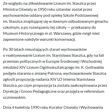
Ze względu na zlikwidowanie Liceum im. Staszica przez
Ministra Oświaty w 1950 roku sztandar został przez
wychowanków oddany pod opiekę Szkole Podstawowej
im. Staszica znajdującej się w dawnym odbudowanym gmachu
szkolnym, a po rozwiązaniu tej szkoły — przekazany do
Muzeum Historycznego m st. Warszawy, gdzie mógł mieć
zapewnione należyte warunki konserwacji.
Po 30 latach nieustających starań wychowanków
o reaktywowanie Liceum im. Stanisława Staszica, gdy na fali
przemian politycznych w Europie Środkowej i Wschodniej
młodzież XIV Liceum Ogólnokształcącego im. K. Gottwalda
podjęła starania o zmianę Patrona, wychowankowie Staszica
zgłosili propozycję nadania XIV LO imienia Stanisława
Staszica, po czym propozycja ta została zaakceptowana przez
Dyrekcję i Grono Pedagogiczne oraz przyjęta w referendum
uczniowskim.
Dnia 4 kwietnia 1990 roku Kurator Oświaty i Wychowania