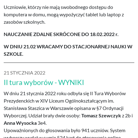
Uczniowie, którzy nie mają swobodnego dostępu do
komputera w domu, mogą wypożyczyć tablet lub laptop z
zasobów szkolnych.
NAUCZANIE ZDALNE SKRÓCONE DO 18.02.2022 r.
W DNIU 21.02 WRACAMY DO STACJONARNEJ NAUKI W
SZKOLE.
21 STYCZNIA 2022
II tura wyborów - WYNIKI
W dniu 21 stycznia 2022 roku odbyła się II Tura Wyborów
Prezydenckich w XIV Liceum Ogólnokształcącym im.
Stanisława Staszica w Warszawie opisana w §7 Ordynacji
Wyborczej. Udział brały dwie osoby:
Tomasz Szewczyk
z 2b i
Anna Wysocka
3e4.
Upoważnionych do głosowania było 941 uczniów. System
wyborczy wydał w sumie 524 kart do głosowania online.