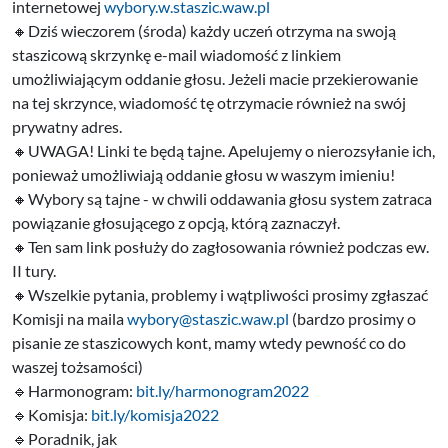
internetowej
wybory.w.staszic.waw.pl
🔸️Dziś wieczorem (środa) każdy uczeń otrzyma na swoją
staszicową skrzynkę e-mail wiadomość z linkiem
umożliwiającym oddanie głosu. Jeżeli macie przekierowanie
na tej skrzynce, wiadomość tę otrzymacie również na swój
prywatny adres.
🔸️UWAGA! Linki te będą tajne. Apelujemy o nierozsyłanie ich,
ponieważ umożliwiają oddanie głosu w waszym imieniu!
🔸️Wybory są tajne - w chwili oddawania głosu system zatraca
powiązanie głosującego z opcją, którą zaznaczył.
🔸️Ten sam link posłuży do zagłosowania również podczas ew.
II tury.
🔸️Wszelkie pytania, problemy i wątpliwości prosimy zgłaszać
Komisji na maila
wybory@staszic.waw.pl
(bardzo prosimy o
pisanie ze staszicowych kont, mamy wtedy pewność co do
waszej tożsamości)
🔹️Harmonogram:
bit.ly/harmonogram2022
🔹️Komisja:
bit.ly/komisja2022
🔹️Poradnik, jak