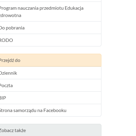
Program nauczania przedmiotu Edukacja
zdrowotna
Do pobrania
RODO
Przejdź do
Dziennik
Poczta
BIP
Strona samorządu na Facebooku
Zobacz także