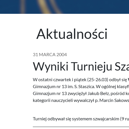
Aktualności
31 MARCA 2004
Wyniki Turnieju S
W ostatni czwartek i piątek (25-26.03) odbył się
Gimnazjum nr 13 im. S. Staszica. W ogólnej klasyf
Gimnazjum nr 13 zwyciężył Jakub Bełz, pośród ko
kategorii nauczycieli wywalczył p. Marcin Sakows
Turniej odbywał się systemem szwajcarskim (9 ru