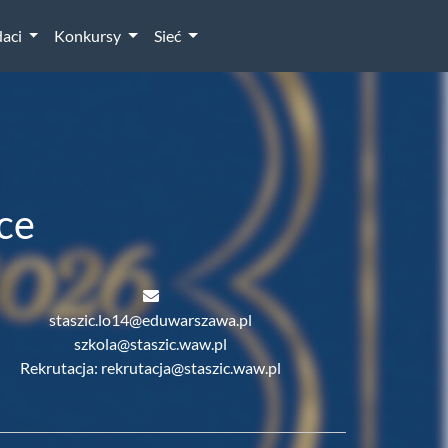
aci
Konkursy
Sieć
ce
staszic.lo14@eduwarszawa.pl
szkola@staszic.waw.pl
Rekrutacja: rekrutacja@staszic.waw.pl