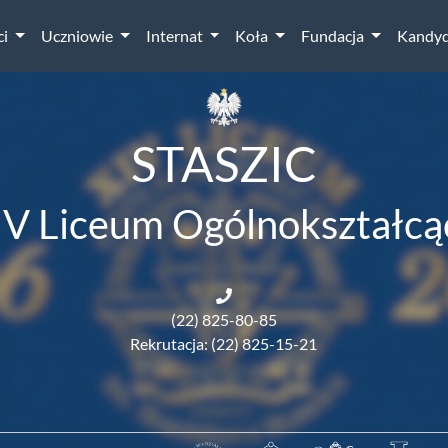
ci
Uczniowie
Internat
Koła
Fundacja
Kandyd
STASZIC
IV Liceum Ogólnokształcą
(22) 825-80-85
Rekrutacja: (22) 825-15-21