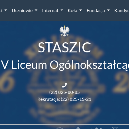
ci
Uczniowie
Internat
Koła
Fundacja
Kandyd
STASZIC
IV Liceum Ogólnokształcą
(22) 825-80-85
Rekrutacja: (22) 825-15-21