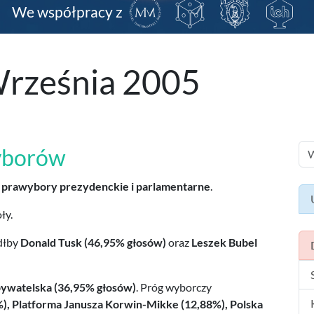
We współpracy z
Września 2005
yborów
ę
prawybory prezydenckie i parlamentarne
.
ły.
dłby
Donald Tusk (46,95% głosów)
oraz
Leszek Bubel
ywatelska (36,95% głosów)
. Próg wyborczy
), Platforma Janusza Korwin-Mikke (12,88%), Polska