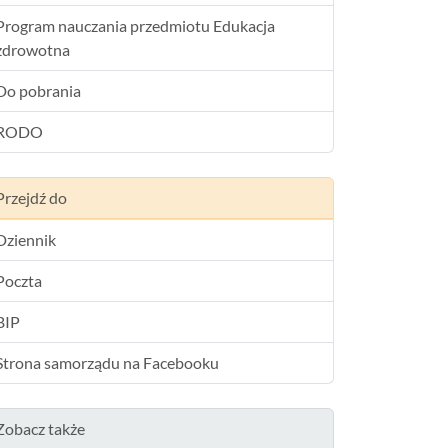
Program nauczania przedmiotu Edukacja
zdrowotna
Do pobrania
RODO
Przejdź do
Dziennik
Poczta
BIP
Strona samorządu na Facebooku
Zobacz także