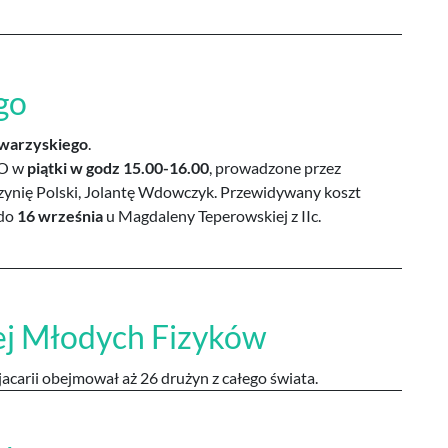
go
owarzyskiego
.
LO w
piątki w godz 15.00-16.00
, prowadzone przez
rzynię Polski, Jolantę Wdowczyk. Przewidywany koszt
 do
16 września
u Magdaleny Teperowskiej z IIc.
j Młodych Fizyków
acarii obejmował aż 26 drużyn z całego świata.