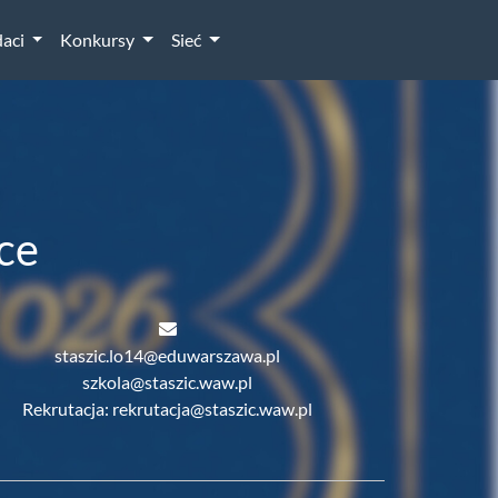
aci
Konkursy
Sieć
ce
staszic.lo14@eduwarszawa.pl
szkola@staszic.waw.pl
Rekrutacja: rekrutacja@staszic.waw.pl