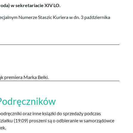
roda) w sekretariacie XIV LO.
cjalnym Numerze Staszic Kuriera w dn. 3 października
ąk premiera Marka Belki.
 Podręczników
odręczniki oraz inne ksiązki do sprzedaży podczas
ziałku (19.09) proszeni są o odbieranie w samorządówce
ek.