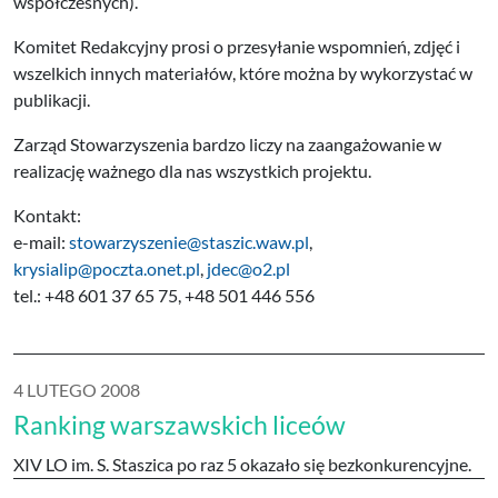
współczesnych).
Komitet Redakcyjny prosi o przesyłanie wspomnień, zdjęć i
wszelkich innych materiałów, które można by wykorzystać w
publikacji.
Zarząd Stowarzyszenia bardzo liczy na zaangażowanie w
realizację ważnego dla nas wszystkich projektu.
Kontakt:
e-mail:
stowarzyszenie@staszic.waw.pl
,
krysialip@poczta.onet.pl
,
jdec@o2.pl
tel.: +48 601 37 65 75, +48 501 446 556
4 LUTEGO 2008
Ranking warszawskich liceów
XIV LO im. S. Staszica po raz 5 okazało się bezkonkurencyjne.