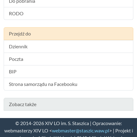
Do pobrania
RODO
Przejdź do
Dziennik
Poczta
BIP
Strona samorządu na Facebooku
Zobacz także
© 2014-2026 XIV LO im. S. Staszica | Opracowanie:
webmasterzy XIV LO <
webmaster@staszic.waw.pl
> | Projekt i