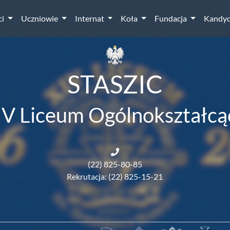
ci
Uczniowie
Internat
Koła
Fundacja
Kandyd
STASZIC
IV Liceum Ogólnokształcą
(22) 825-80-85
Rekrutacja: (22) 825-15-21