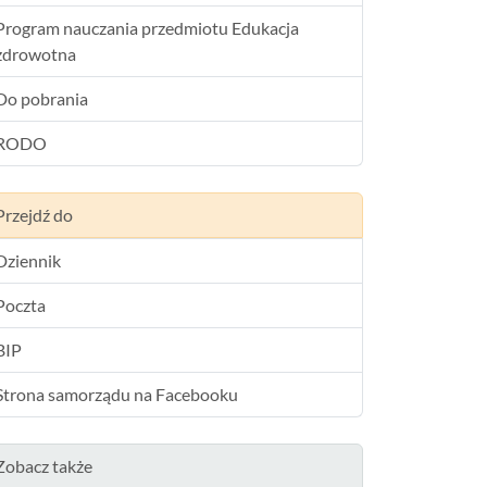
Program nauczania przedmiotu Edukacja
zdrowotna
Do pobrania
RODO
Przejdź do
Dziennik
Poczta
BIP
Strona samorządu na Facebooku
Zobacz także