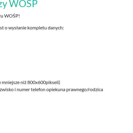
szy WOŚP
nału WOŚP!
est o wysłanie kompletu danych:
ie mniejsze niż 800x600pikseli)
azwisko i numer telefon opiekuna prawnego/rodzica