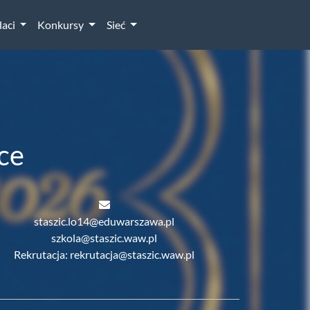
aci
Konkursy
Sieć
ce
staszic.lo14@eduwarszawa.pl
szkola@staszic.waw.pl
Rekrutacja: rekrutacja@staszic.waw.pl