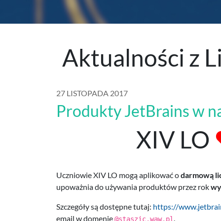
Aktualności z 
27 LISTOPADA 2017
Produkty JetBrains w na
XIV LO
Uczniowie XIV LO mogą aplikować o
darmową lic
upoważnia do używania produktów przez rok
wy
Szczegóły są dostępne tutaj:
https://www.jetbra
email w domenie
.
@staszic.waw.pl