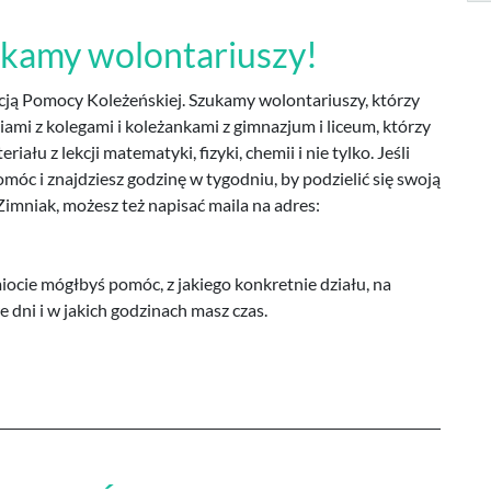
ukamy wolontariuszy!
cją Pomocy Koleżeńskiej. Szukamy wolontariuszy, którzy
ciami z kolegami i koleżankami z gimnazjum i liceum, którzy
u z lekcji matematyki, fizyki, chemii i nie tylko. Jeśli
omóc i znajdziesz godzinę w tygodniu, by podzielić się swoją
Zimniak, możesz też napisać maila na adres:
iocie mógłbyś pomóc, z jakiego konkretnie działu, na
 dni i w jakich godzinach masz czas.