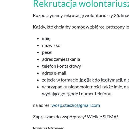
Rekrutacja wolontariu
Rozpoczynamy rekrutację wolontariuszy 26. fi
Każdy, kto chciałby pomóc w zbiórce, proszony j
imię
nazwisko
pesel
adres zamieszkania
telefon kontaktowy
adres e-mail
zdjęcie w formacie .jpg (jak do legitymacji, n
w przypadku niepełnoletności także imię, n
wydającego zgodę i numer telefonu
na adres:
wosp.staszic@gmail.com
Zapraszam do współpracy! Wielkie SIEMA!
Paulina Mrowiec