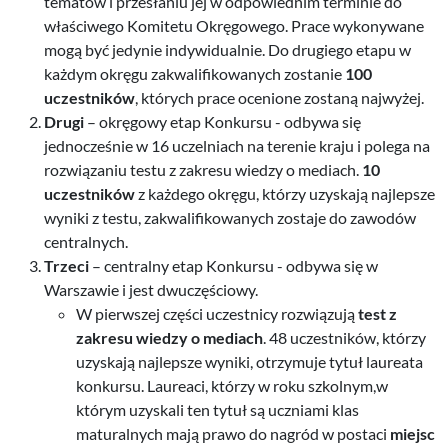
tematów i przesłaniu jej w odpowiednim terminie do
właściwego Komitetu Okręgowego. Prace wykonywane
mogą być jedynie indywidualnie. Do drugiego etapu w
każdym okręgu zakwalifikowanych zostanie
100
uczestników
, których prace ocenione zostaną najwyżej.
Drugi
– okręgowy etap Konkursu - odbywa się
jednocześnie w 16 uczelniach na terenie kraju i polega na
rozwiązaniu testu z zakresu wiedzy o mediach.
10
uczestników
z każdego okręgu, którzy uzyskają najlepsze
wyniki z testu, zakwalifikowanych zostaje do zawodów
centralnych.
Trzeci
– centralny etap Konkursu - odbywa się w
Warszawie i jest dwuczęściowy.
W pierwszej części uczestnicy rozwiązują
test z
zakresu wiedzy o mediach
. 48 uczestników, którzy
uzyskają najlepsze wyniki, otrzymuje tytuł laureata
konkursu. Laureaci, którzy w roku szkolnym,w
którym uzyskali ten tytuł są uczniami klas
maturalnych mają prawo do nagród w postaci
miejsc