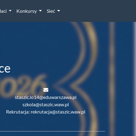
aci
Konkursy
Sieć
ce
staszic.lo14@eduwarszawa.pl
szkola@staszic.waw.pl
Rekrutacja: rekrutacja@staszic.waw.pl