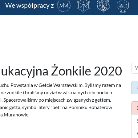
We współpracy z
dukacyjna Żonkile 2020
ybuchu Powstania w Getcie Warszawskim. Byliśmy razem na
ne żonkile i braliśmy udział w wirtualnych obchodach.
ji. Spacerowaliśmy po miejscach związanych z gettem.
anic getta, symbol litery "bet" na Pomniku Bohaterów
na Muranowie.