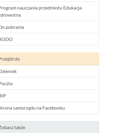
Program nauczania przedmiotu Edukacja
zdrowotna
Do pobrania
RODO
Przejdź do
Dziennik
Poczta
BIP
Strona samorządu na Facebooku
Zobacz także