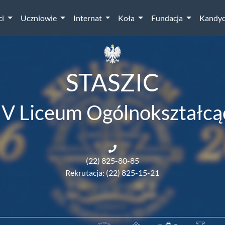
ci
Uczniowie
Internat
Koła
Fundacja
Kandyd
STASZIC
IV Liceum Ogólnokształcą
(22) 825-80-85
Rekrutacja: (22) 825-15-21