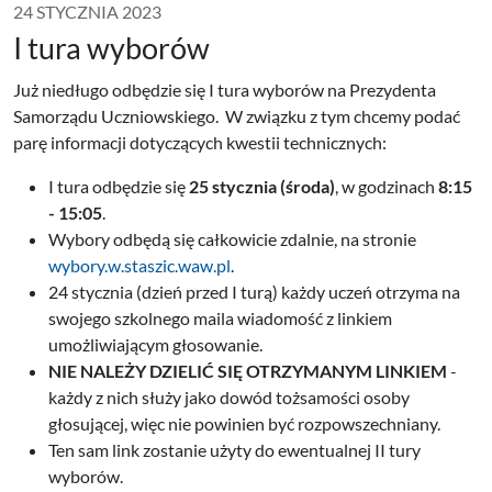
24 STYCZNIA 2023
I tura wyborów
Już niedługo odbędzie się I tura wyborów na Prezydenta
Samorządu Uczniowskiego. W związku z tym chcemy podać
parę informacji dotyczących kwestii technicznych:
I tura odbędzie się
25 stycznia (środa)
, w godzinach
8:15
- 15:05
.
Wybory odbędą się całkowicie zdalnie, na stronie
wybory.w.staszic.waw.pl
.
24 stycznia (dzień przed I turą) każdy uczeń otrzyma na
swojego szkolnego maila wiadomość z linkiem
umożliwiającym głosowanie.
NIE NALEŻY DZIELIĆ SIĘ OTRZYMANYM LINKIEM
-
każdy z nich służy jako dowód tożsamości osoby
głosującej, więc nie powinien być rozpowszechniany.
Ten sam link zostanie użyty do ewentualnej II tury
wyborów.