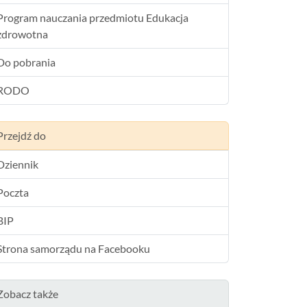
Program nauczania przedmiotu Edukacja
zdrowotna
Do pobrania
RODO
Przejdź do
Dziennik
Poczta
BIP
Strona samorządu na Facebooku
Zobacz także