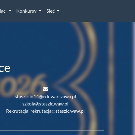
aci
Konkursy
Sieć
ce
staszic.lo14@eduwarszawa.pl
szkola@staszic.waw.pl
Rekrutacja: rekrutacja@staszic.waw.pl