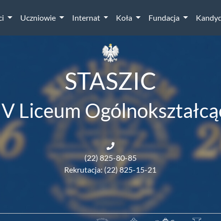
ci
Uczniowie
Internat
Koła
Fundacja
Kandyd
STASZIC
IV Liceum Ogólnokształcą
(22) 825-80-85
Rekrutacja: (22) 825-15-21