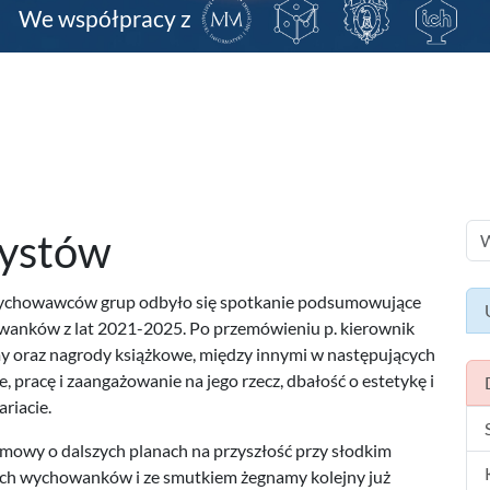
We współpracy z
zystów
 wychowawców grup odbyło się spotkanie podsumowujące
wanków z lat 2021-2025. Po przemówieniu p. kierownik
y oraz nagrody książkowe, między innymi w następujących
 pracę i zaangażowanie na jego rzecz, dbałość o estetykę i
riacie.
ozmowy o dalszych planach na przyszłość przy słodkim
ch wychowanków i ze smutkiem żegnamy kolejny już