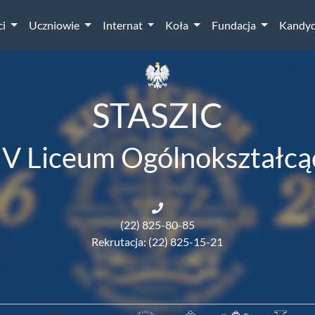
ci
Uczniowie
Internat
Koła
Fundacja
Kandyd
STASZIC
IV Liceum Ogólnokształcą
(22) 825-80-85
Rekrutacja: (22) 825-15-21