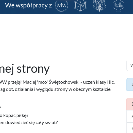
We współpracy z
nej strony
W przejął Maciej 'mco' Świętochowski - uczeń klasy IIIc.
 dot. działania i wyglądu strony w obecnym kształcie.
?
ko kopać piłkę?
en dowiedzieć się cały świat?