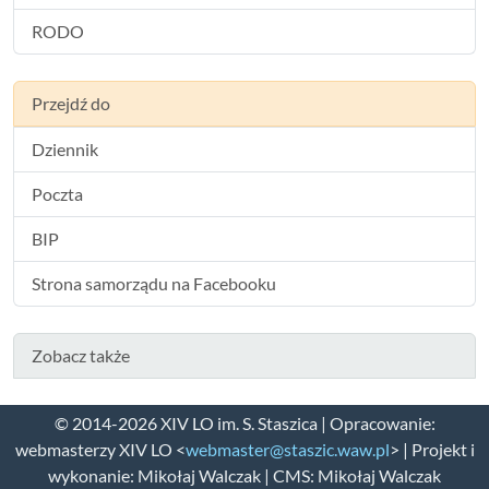
RODO
Przejdź do
Dziennik
Poczta
BIP
Strona samorządu na Facebooku
Zobacz także
© 2014-2026 XIV LO im. S. Staszica | Opracowanie:
webmasterzy XIV LO <
webmaster@staszic.waw.pl
> | Projekt i
wykonanie: Mikołaj Walczak | CMS: Mikołaj Walczak