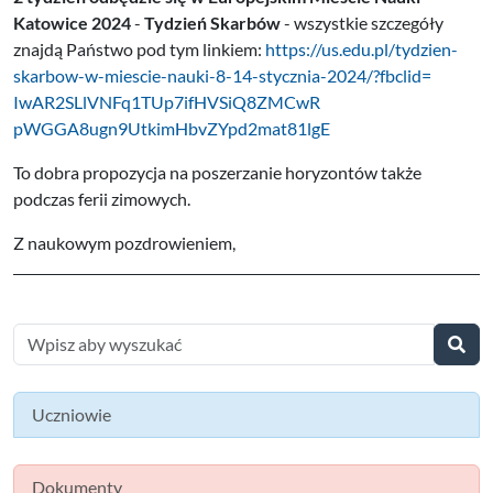
Katowice 2024
-
Tydzień Skarbów
- wszystkie szczegóły
znajdą Państwo pod tym linkiem:
https://us.edu.pl/
tydzien-
skarbow-w-miescie-
nauki-8-14-stycznia-2024/?
fbclid=
IwAR2SLlVNFq1TUp7ifHVSiQ8ZMCwR
pWGGA8ugn9UtkimHbvZYpd2mat81lg
E
To dobra propozycja na poszerzanie horyzontów także
podczas ferii zimowych.
Z naukowym pozdrowieniem,
Uczniowie
Dokumenty