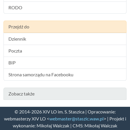
RODO
Przejdź do
Dziennik
Poczta
BIP
Strona samorządu na Facebooku
Zobacz także
© 2014-2026 XIV LO im. S. Staszica | Opracowanie:
webmasterzy XIV LO <
webmaster@staszic.waw.pl
> | Projekt i
wykonanie: Mikołaj Walczak | CMS: Mikołaj Walczak